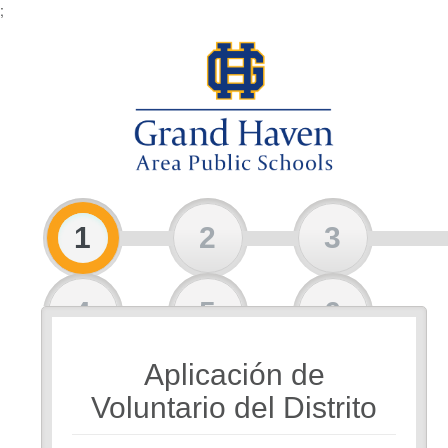
;
1
2
3
4
5
6
Aplicación de
7
8
Voluntario del Distrito