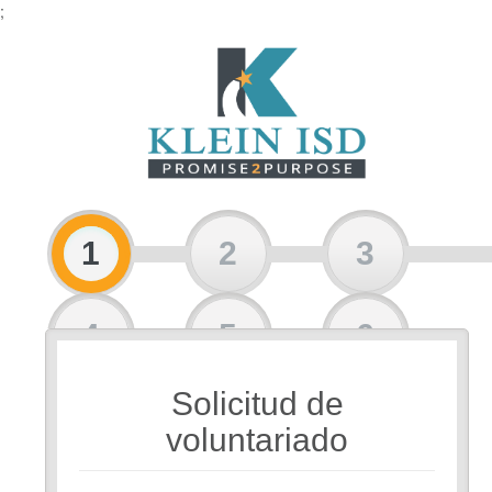
;
1
2
3
4
5
6
Solicitud de
7
voluntariado