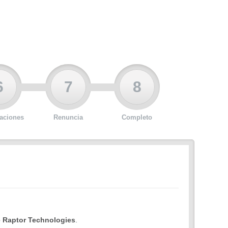
6
7
8
aciones
Renuncia
Completo
e Raptor Technologies
.