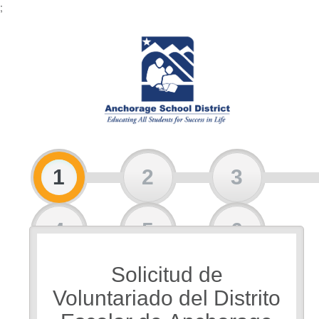
;
1
2
3
4
5
6
Solicitud de
7
8
Voluntariado del Distrito