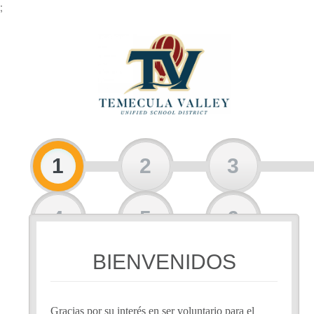
;
1
2
3
4
5
6
BIENVENIDOS
7
8
Gracias por su interés en ser voluntario para el 