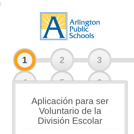
;
1
2
3
4
5
6
Aplicación para ser
7
Voluntario de la
División Escolar