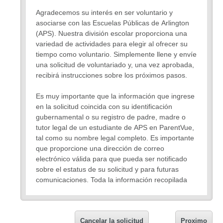
Agradecemos su interés en ser voluntario y
asociarse con las Escuelas Públicas de Arlington
(APS). Nuestra división escolar proporciona una
variedad de actividades para elegir al ofrecer su
tiempo como voluntario. Simplemente llene y envíe
una solicitud de voluntariado y, una vez aprobada,
recibirá instrucciones sobre los próximos pasos.
Es muy importante que la información que ingrese
en la solicitud coincida con su identificación
gubernamental o su registro de padre, madre o
tutor legal de un estudiante de APS en ParentVue,
tal como su nombre legal completo. Es importante
que proporcione una dirección de correo
electrónico válida para que pueda ser notificado
sobre el estatus de su solicitud y para futuras
comunicaciones. Toda la información recopilada
en la solicitud permanecerá confidencial y no se
compartirá fuera de las Escuelas Públicas de
Arlington (Arlington Public Schools), excepto según
Cancelar la solicitud
Proximo
lo pueda exigir la ley.